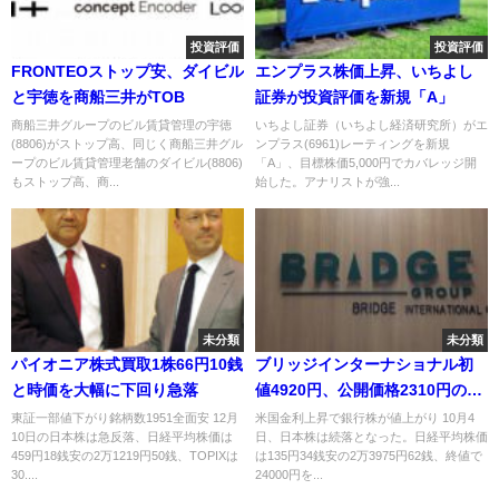
投資評価
投資評価
FRONTEOストップ安、ダイビル
エンプラス株価上昇、いちよし
と宇徳を商船三井がTOB
証券が投資評価を新規「A」
商船三井グループのビル賃貸管理の宇徳
いちよし証券（いちよし経済研究所）がエ
(8806)がストップ高、同じく商船三井グル
ンプラス(6961)レーティングを新規
ープのビル賃貸管理老舗のダイビル(8806)
「A」、目標株価5,000円でカバレッジ開
もストップ高、商...
始した。アナリストが強...
未分類
未分類
パイオニア株式買取1株66円10銭
ブリッジインターナショナル初
と時価を大幅に下回り急落
値4920円、公開価格2310円の
2.13倍
東証一部値下がり銘柄数1951全面安 12月
米国金利上昇で銀行株が値上がり 10月4
10日の日本株は急反落、日経平均株価は
日、日本株は続落となった。日経平均株価
459円18銭安の2万1219円50銭、TOPIXは
は135円34銭安の2万3975円62銭、終値で
30....
24000円を...