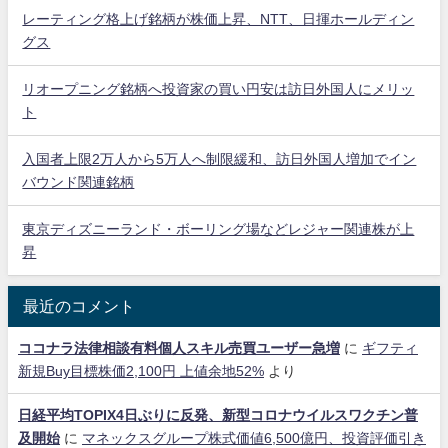
レーティング格上げ銘柄が株価上昇、NTT、日揮ホールディン
グス
リオープニング銘柄へ投資家の買い円安は訪日外国人にメリッ
ト
入国者上限2万人から5万人へ制限緩和、訪日外国人増加でイン
バウンド関連銘柄
東京ディズニーランド・ボーリング場などレジャー関連株が上
昇
最近のコメント
ココナラ法律相談有料個人スキル売買ユーザー急増
に
ギフティ
新規Buy目標株価2,100円 上値余地52%
より
日経平均TOPIX4日ぶりに反発、新型コロナウイルスワクチン普
及開始
に
マネックスグループ株式価値6,500億円、投資評価引き