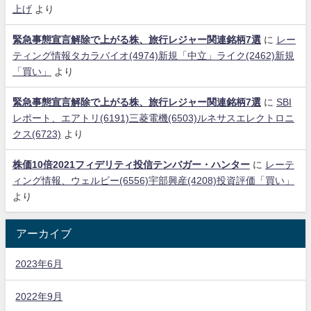
上げ
より
緊急事態宣言解除で上がる株、旅行レジャー関連銘柄7選
に
レー
ティング情報タカラバイオ(4974)新規「中立」ライク(2462)新規
「買い」
より
緊急事態宣言解除で上がる株、旅行レジャー関連銘柄7選
に
SBI
レポート、エアトリ(6191)三菱電機(6503)ルネサスエレクトロニ
クス(6723)
より
株価10倍2021フィデリティ投信テンバガー・ハンター
に
レーテ
ィング情報、ウェルビー(6556)宇部興産(4208)投資評価「買い」
より
アーカイブ
2023年6月
2022年9月