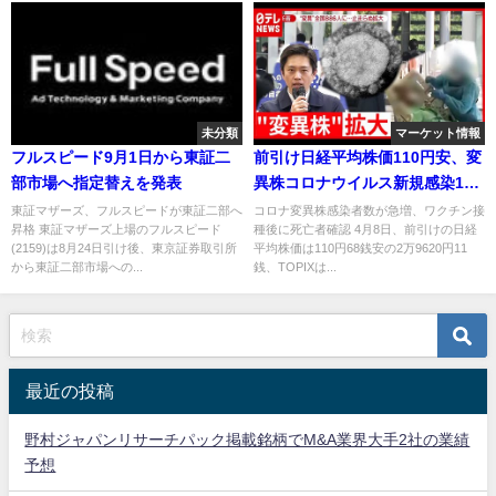
未分類
マーケット情報
フルスピード9月1日から東証二
前引け日経平均株価110円安、変
部市場へ指定替えを発表
異株コロナウイルス新規感染1か
月で14倍
東証マザーズ、フルスピードが東証二部へ
コロナ変異株感染者数が急増、ワクチン接
昇格 東証マザーズ上場のフルスピード
種後に死亡者確認 4月8日、前引けの日経
(2159)は8月24日引け後、東京証券取引所
平均株価は110円68銭安の2万9620円11
から東証二部市場への...
銭、TOPIXは...
最近の投稿
野村ジャパンリサーチパック掲載銘柄でM&A業界大手2社の業績
予想