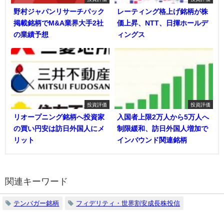
野村ジャパンリサーチパック
レーティング格上げ銘柄が株
掲載銘柄でM&A業界大手2社
価上昇、NTT、日揮ホールデ
の業績予想
ィングス
投資評価
投資評価
リオープニング銘柄へ投資家
入国者上限2万人から5万人へ
の買い円安は訪日外国人にメ
制限緩和、訪日外国人増加で
リット
インバウンド関連銘柄
関連キーワード
テンバガー銘柄
フィデリティ・世界割安成長株投信