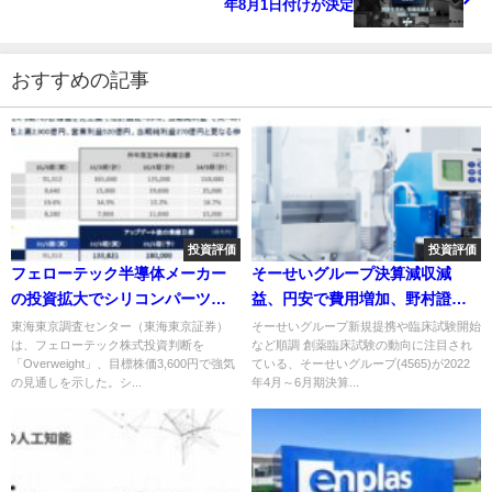
年8月1日付けが決定
おすすめの記事
投資評価
投資評価
フェローテック半導体メーカー
そーせいグループ決算減収減
の投資拡大でシリコンパーツと
益、円安で費用増加、野村證券
パワー半導体基盤が成長
が目標株価引き下げ
東海東京調査センター（東海東京証券）
そーせいグループ新規提携や臨床試験開始
は、フェローテック株式投資判断を
など順調 創薬臨床試験の動向に注目され
「Overweight」、目標株価3,600円で強気
ている、そーせいグループ(4565)が2022
の見通しを示した。シ...
年4月～6月期決算...