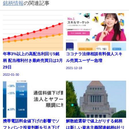
銘柄情報
の関連記事
年率3%以上の高配当利回り5銘
ココナラ法律相談有料個人スキ
柄 配当権利付き最終売買日は3月
ル売買ユーザー急増
29日
2021-12-18
2022-01-30
携帯電話料金値下げの影響でソ
解散総選挙で値上がりする銘柄
フトバンク投資判断を引き下げ
は新しい資本主義関連銘柄6社リ