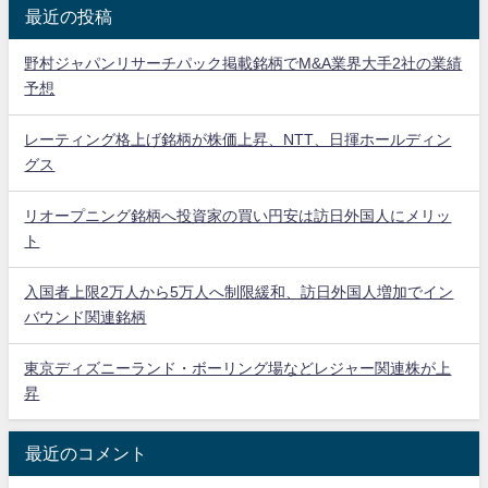
最近の投稿
野村ジャパンリサーチパック掲載銘柄でM&A業界大手2社の業績
予想
レーティング格上げ銘柄が株価上昇、NTT、日揮ホールディン
グス
リオープニング銘柄へ投資家の買い円安は訪日外国人にメリッ
ト
入国者上限2万人から5万人へ制限緩和、訪日外国人増加でイン
バウンド関連銘柄
東京ディズニーランド・ボーリング場などレジャー関連株が上
昇
最近のコメント