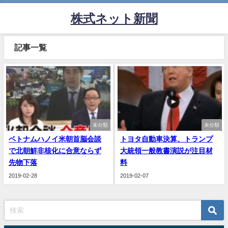
株式ネット新聞
記事一覧
未分類
未分類
ベトナムハノイ米朝首脳会談
トヨタ自動車決算、トランプ
で北朝鮮非核化に合意ならず
大統領一般教書演説が注目材
先物下落
料
2019-02-28
2019-02-07