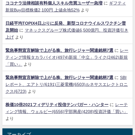
ココナラ法律相談有料個人スキル売買ユーザー急増
に
ギフティ
新規Buy目標株価2,100円 上値余地52%
より
日経平均TOPIX4日ぶりに反発、新型コロナウイルスワクチン普
及開始
に
マネックスグループ株式価値6,500億円、投資評価引き
上げ
より
緊急事態宣言解除で上がる株、旅行レジャー関連銘柄7選
に
レー
ティング情報タカラバイオ(4974)新規「中立」ライク(2462)新規
「買い」
より
緊急事態宣言解除で上がる株、旅行レジャー関連銘柄7選
に
SBI
レポート、エアトリ(6191)三菱電機(6503)ルネサスエレクトロニ
クス(6723)
より
株価10倍2021フィデリティ投信テンバガー・ハンター
に
レーテ
ィング情報、ウェルビー(6556)宇部興産(4208)投資評価「買い」
より
アーカイブ