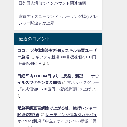
日外国人増加でインバウンド関連銘柄
東京ディズニーランド・ボーリング場などレ
ジャー関連株が上昇
最近のコメント
ココナラ法律相談有料個人スキル売買ユーザ
ー急増
に
ギフティ新規Buy目標株価2,100円
上値余地52%
より
日経平均TOPIX4日ぶりに反発、新型コロナウ
イルスワクチン普及開始
に
マネックスグルー
プ株式価値6,500億円、投資評価引き上げ
よ
り
緊急事態宣言解除で上がる株、旅行レジャー
関連銘柄7選
に
レーティング情報タカラバイ
オ(4974)新規「中立」ライク(2462)新規「買