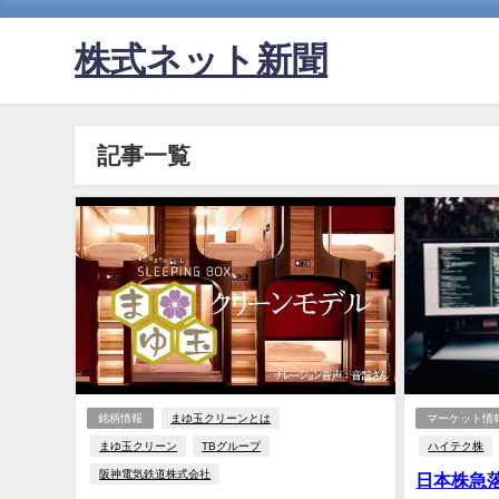
株式ネット新聞
記事一覧
銘柄情報
まゆ玉クリーンとは
マーケット情
まゆ玉クリーン
TBグループ
ハイテク株
阪神電気鉄道株式会社
日本株急