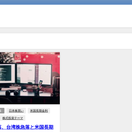
報
日本株買い
米国長期金利
株式投資テーマ
落、台湾株急落と米国長期