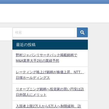
最近の投稿
野村ジャパンリサーチパック掲載銘柄で
M&A業界大手2社の業績予想
レーティング格上げ銘柄が株価上昇、NTT、
日揮ホールディングス
リオープニング銘柄へ投資家の買い円安は訪
日外国人にメリット
入国者上限2万人から5万人へ制限緩和、訪