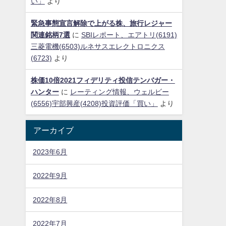
い」
より
緊急事態宣言解除で上がる株、旅行レジャー
関連銘柄7選
に
SBIレポート、エアトリ(6191)
三菱電機(6503)ルネサスエレクトロニクス
(6723)
より
株価10倍2021フィデリティ投信テンバガー・
ハンター
に
レーティング情報、ウェルビー
(6556)宇部興産(4208)投資評価「買い」
より
アーカイブ
2023年6月
2022年9月
2022年8月
2022年7月