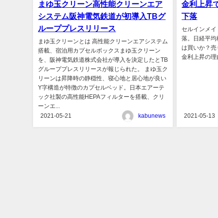
まゆ玉クリーン高性能クリーンエア
金利上昇で
システム阪神電気鉄道が初導入TBグ
下落
ループプレスリリース
セルインメイ（S
落。日経平均
まゆ玉クリーンとは 高性能クリーンエアシステム
は買いか？売
搭載、宿泊用カプセルボックスまゆ玉クリーン
金利上昇の理由.
を、阪神電気鉄道株式会社が導入を決定したとTB
グループプレスリリースが報じられた。 まゆ玉ク
リーンは昇降時の静穏性、寝心地と居心地が良い
Y字構造が特徴のカプセルベッド。日本エアーテ
ック社製の高性能HEPAフィルターを搭載、クリ
ーンエ...
2021-05-21
kabunews
2021-05-13