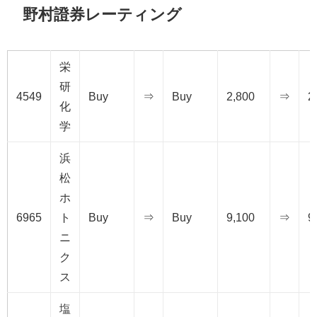
野村證券レーティング
栄
研
4549
Buy
⇒
Buy
2,800
⇒
2
化
学
浜
松
ホ
6965
ト
Buy
⇒
Buy
9,100
⇒
9
ニ
ク
ス
塩