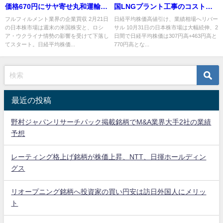
価格670円にサヤ寄せ丸和運輸機
国LNGプラント工事のコスト増
関が買収
影響
フルフィルメント業界の企業買収 2月21日
日経平均株価高値引け、業績相場へリバー
の日本株市場は週末の米国株安と、ロシ
サル 10月31日の日本株市場は大幅続伸、2
ア・ウクライナ情勢の影響を受けて下落し
日間で日経平均株価は307円高+463円高と
てスタート。日経平均株価...
770円高とな...
最近の投稿
野村ジャパンリサーチパック掲載銘柄でM&A業界大手2社の業績
予想
レーティング格上げ銘柄が株価上昇、NTT、日揮ホールディン
グス
リオープニング銘柄へ投資家の買い円安は訪日外国人にメリッ
ト