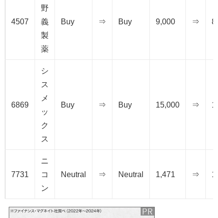
野
4507
義
Buy
⇒
Buy
9,000
⇒
8
製
薬
シ
ス
メ
6869
Buy
⇒
Buy
15,000
⇒
1
ッ
ク
ス
ニ
7731
コ
Neutral
⇒
Neutral
1,471
⇒
1
ン