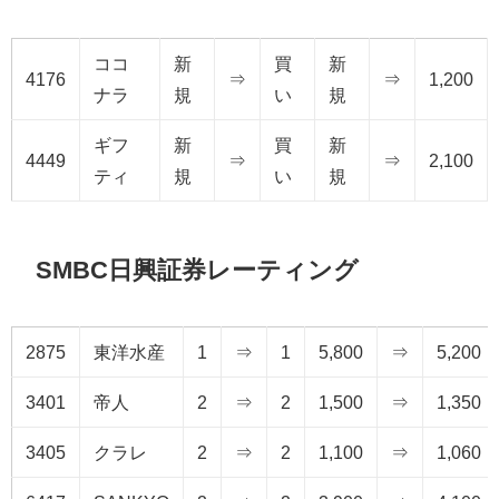
ココ
新
買
新
4176
⇒
⇒
1,200
ナラ
規
い
規
ギフ
新
買
新
4449
⇒
⇒
2,100
ティ
規
い
規
SMBC日興証券レーティング
2875
東洋水産
1
⇒
1
5,800
⇒
5,200
3401
帝人
2
⇒
2
1,500
⇒
1,350
3405
クラレ
2
⇒
2
1,100
⇒
1,060