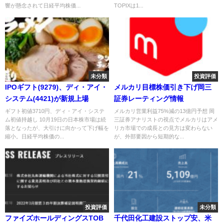
響が懸念されて日経平均株価...
TOPIXは1...
未分類
投資評価
IPOギフト(9279)、ディ・アイ・
メルカリ目標株価引き下げ岡三
システム(4421)が新規上場
証券レーティング情報
ギフト初値3710円、ディ・アイ・システ
メルカリ営業利益75%減の13億円予想 岡
ム初値持越し 10月19日の日本株市場は続
三証券アナリストの視点でメルカリはアメ
落となったが、大引けに向かって下げ幅を
リカ市場での成長との見方は変わらない
縮小。日経平均株価の...
が、外部要因から短期的な...
投資評価
未分類
ファイズホールディングスTOB
千代田化工建設ストップ安、米