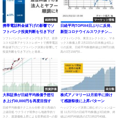
銘柄情報
マーケット情報
携帯電話料金値下げの影響でソ
日経平均TOPIX4日ぶりに反発、
フトバンク投資判断を引き下げ
新型コロナウイルスワクチン普
及開始
ソフトバンクレーティング引き下げ、岩井
ソフトバンクG、東京エレクトロン、マネ
コスモ証券アナリストレポートで携帯電話
ックス株価上昇 2月22日の日本株は4日ぶ
料金値下げにソフトバンク決算が影響して
りの反発、日経平均株価終値は138円11銭
投資判断を引き下げたと発表...
高の3万156円0...
投資評価
未分類
大和証券が日経平均株価予想引
株式アノマリー12月前半に掛け
き上げ30,000円を再度目指す
て感謝祭後に上昇パターン
日経平均株価テクニカル分析-戻り高値の
ヘッジファンド決算に絡むポジションは一
上値目処 ウクライナ戦争から地政学的リ
巡 11月27日の日経平均株価は3日続伸、終
スク、資源価格上昇による世界経済への影
値は140円40銭高の2万1952円40銭、