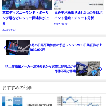
東京ディズニーランド・ボーリ
日経平均株価見通し3つの注目ポ
ング場などレジャー関連株が上
イント需給・チャート分析
昇
2022-08-22
2022-08-23
4月の日経平均株価の予想レンジSMBC日興証券が上
値30,000円
FA工作機械メーカー決算発表から実需は好調だが半
導体不足が影響
おすすめの記事