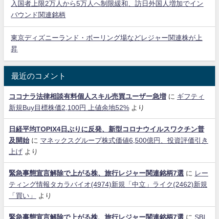
入国者上限2万人から5万人へ制限緩和、訪日外国人増加でイン
バウンド関連銘柄
東京ディズニーランド・ボーリング場などレジャー関連株が上
昇
最近のコメント
ココナラ法律相談有料個人スキル売買ユーザー急増
に
ギフティ
新規Buy目標株価2,100円 上値余地52%
より
日経平均TOPIX4日ぶりに反発、新型コロナウイルスワクチン普
及開始
に
マネックスグループ株式価値6,500億円、投資評価引き
上げ
より
緊急事態宣言解除で上がる株、旅行レジャー関連銘柄7選
に
レー
ティング情報タカラバイオ(4974)新規「中立」ライク(2462)新規
「買い」
より
緊急事態宣言解除で上がる株、旅行レジャー関連銘柄7選
に
SBI