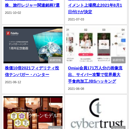
株、旅行レジャー関連銘柄7選
イメント上場廃止2021年8月1
日付けが決定
2021-10-02
2021-07-03
銘柄情報
銘柄情報
株価10倍2021フィデリティ投
Omiai会員171万人分の画像流
信テンバガー・ハンター
出、サイバー攻撃で世界最大
手食肉加工JBSハッキング
2021-06-12
2021-06-08