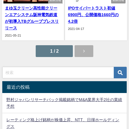
銘柄情報
銘柄情報
まゆ玉クリーン高性能クリー
IPOサイバートラスト初値
ンエアシステム阪神電気鉄道
6900円、公開価格1660円の
が初導入TBグループプレスリ
4.2倍
リース
2021-04-17
2021-05-21
1 / 2
最近の投稿
野村ジャパンリサーチパック掲載銘柄でM&A業界大手2社の業績
予想
レーティング格上げ銘柄が株価上昇、NTT、日揮ホールディン
グス