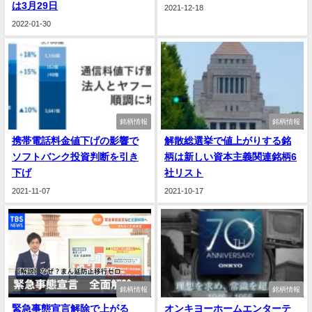
は3月29日
2021-12-18
2022-01-30
銘柄情報
銘柄情報
携帯電話料金値下げの影響で
解散総選挙で値上がりする銘
ソフトバンク投資判断を引き
柄は新しい資本主義関連銘柄6
下げ
社リスト
2021-11-07
2021-10-17
銘柄情報
銘柄情報
緊急事態宣言解除で上がる
オンキヨーホームエンターテ