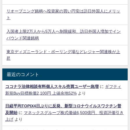
リオープニング銘柄へ投資家の買い円安は訪日外国人にメリッ
ト
入国者上限2万人から5万人へ制限緩和、訪日外国人増加でイン
バウンド関連銘柄
東京ディズニーランド・ボーリング場などレジャー関連株が上
昇
最近のコメント
ココナラ法律相談有料個人スキル売買ユーザー急増
に
ギフティ
新規Buy目標株価2,100円 上値余地52%
より
日経平均TOPIX4日ぶりに反発、新型コロナウイルスワクチン普
及開始
に
マネックスグループ株式価値6,500億円、投資評価引き
上げ
より