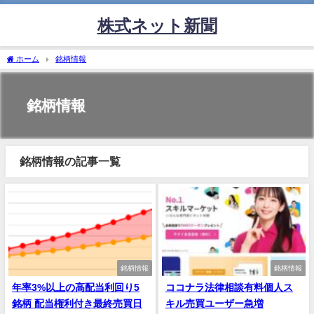
株式ネット新聞
ホーム
銘柄情報
銘柄情報
銘柄情報の記事一覧
銘柄情報
銘柄情報
年率3%以上の高配当利回り5
ココナラ法律相談有料個人ス
銘柄 配当権利付き最終売買日
キル売買ユーザー急増