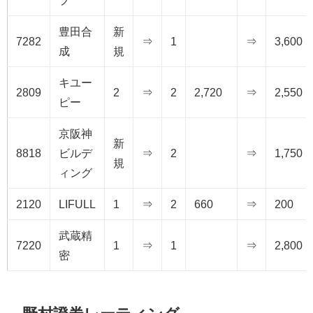
豊田合
新
7282
⇒
1
⇒
3,600
成
規
キユー
2809
2
⇒
2
2,720
⇒
2,550
ピー
京阪神
新
8818
ビルデ
⇒
2
⇒
1,750
規
ィング
2120
LIFULL
1
⇒
2
660
⇒
200
武蔵精
7220
1
⇒
1
⇒
2,800
密