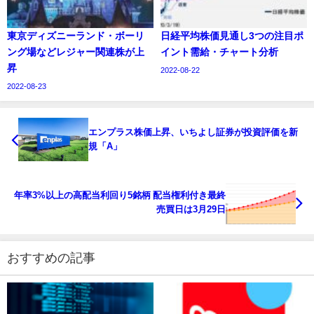
東京ディズニーランド・ボーリ
日経平均株価見通し3つの注目ポ
ング場などレジャー関連株が上
イント需給・チャート分析
昇
2022-08-22
2022-08-23
エンプラス株価上昇、いちよし証券が投資評価を新
規「A」
年率3%以上の高配当利回り5銘柄 配当権利付き最終
売買日は3月29日
おすすめの記事