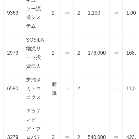
ソー流
9369
2
⇒
2
1,100
⇒
1,000
通シス
テム
SOSiLA
物流リ
2979
2
⇒
2
176,000
⇒
168,
ート投
資法人
芝浦メ
新
6590
カトロ
⇒
2
⇒
11,00
規
ニクス
アクテ
ィビ
ア・プ
3279
ロパテ
2
⇒
2
540,000
⇒
423,