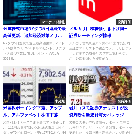
マーケット情報
投資評価
米国株式市場NYダウ5日連続で最
メルカリ目標株価引き下げ岡三
高値更新、追加経済対策メリッ
証券レーティング情報
ト銘柄上昇
NYダウ5日連続で過去最高値更新、293ド
メルカリ営業利益75%減の13億円予想 岡
ル05銭高の3万2778ドル64セント、ナスダ
三証券アナリストの視点でメルカリはアメ
ック総合指数は78.81ポイント安の1万
リカ市場での成長との見方は変わらない
3319.8...
が、外部要因から短期的な...
未分類
投資評価
米国株ボーイング下落、アップ
岩井コスモ証券アナリストが投
ル、アルファベット株価下落
資判断を新規付与カバレッジ開
始2銘柄
米国利上げベース早まる懸念でドル高 1ド
岩井コスモ証券投資情報レポート 岩井コ
ル=111円台 9月7日の米国株式市場はＮＹ
スモ証券アナリストが企業調査レポートを
ダウが79ドル33セント安の2万5916ドル54
更新した、投資判断を新規カバレジ開始し