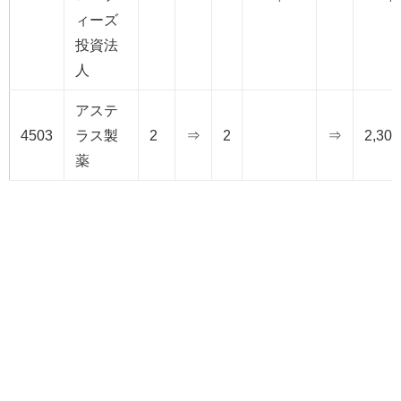
ィーズ
投資法
人
アステ
4503
ラス製
2
⇒
2
⇒
2,300
薬