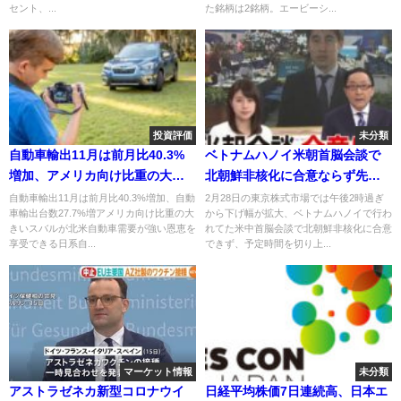
セント、...
た銘柄は2銘柄。エービーシ...
投資評価
未分類
自動車輸出11月は前月比40.3%
ベトナムハノイ米朝首脳会談で
増加、アメリカ向け比重の大き
北朝鮮非核化に合意ならず先物
いスバル
下落
自動車輸出11月は前月比40.3%増加、自動
2月28日の東京株式市場では午後2時過ぎ
車輸出台数27.7%増アメリカ向け比重の大
から下げ幅が拡大、ベトナムハノイで行わ
きいスバルが北米自動車需要が強い恩恵を
れてた米中首脳会談で北朝鮮非核化に合意
享受できる日系自...
できず、予定時間を切り上...
マーケット情報
未分類
アストラゼネカ新型コロナウイ
日経平均株価7日連続高、日本エ