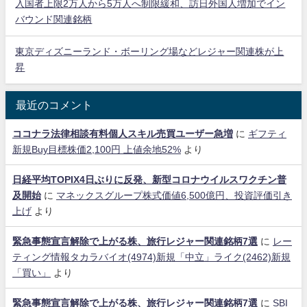
入国者上限2万人から5万人へ制限緩和、訪日外国人増加でイン
バウンド関連銘柄
東京ディズニーランド・ボーリング場などレジャー関連株が上
昇
最近のコメント
ココナラ法律相談有料個人スキル売買ユーザー急増
に
ギフティ
新規Buy目標株価2,100円 上値余地52%
より
日経平均TOPIX4日ぶりに反発、新型コロナウイルスワクチン普
及開始
に
マネックスグループ株式価値6,500億円、投資評価引き
上げ
より
緊急事態宣言解除で上がる株、旅行レジャー関連銘柄7選
に
レー
ティング情報タカラバイオ(4974)新規「中立」ライク(2462)新規
「買い」
より
緊急事態宣言解除で上がる株、旅行レジャー関連銘柄7選
に
SBI