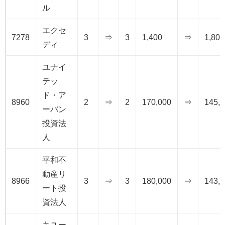
ル
エクセ
7278
3
⇒
3
1,400
⇒
1,800
ディ
ユナイ
テッ
ド・ア
8960
2
⇒
2
170,000
⇒
145,
ーバン
投資法
人
平和不
動産リ
8966
3
⇒
3
180,000
⇒
143,
ート投
資法人
キユー