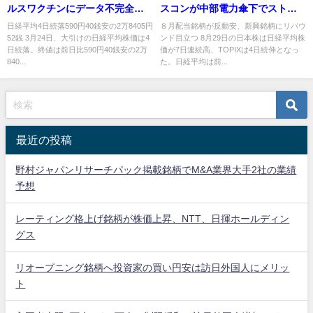
ルスワクチンにデータ不完全だ
スコンが中部電力傘下でストッ
った可能性
プ高
日経平均4日続落590円40銭安の2万8405円
８月配当銘柄が反動安、新興銘柄にリバウ
52銭 3月24日、大引けの日経平均株価は4
ンド目立つ 8月29日の日本株は日経平均株
日続落。終値は前日比590円40銭安の2万
価が7日連続高、TOPIXは4日続伸となっ
840...
た。日経平均は前...
最近の投稿
野村ジャパンリサーチパック掲載銘柄でM&A業界大手2社の業績
予想
レーティング格上げ銘柄が株価上昇、NTT、日揮ホールディン
グス
リオープニング銘柄へ投資家の買い円安は訪日外国人にメリッ
ト