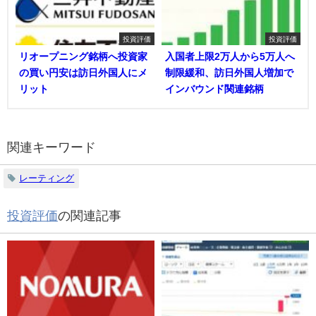
投資評価
投資評価
リオープニング銘柄へ投資家
入国者上限2万人から5万人へ
の買い円安は訪日外国人にメ
制限緩和、訪日外国人増加で
リット
インバウンド関連銘柄
関連キーワード
レーティング
投資評価
の関連記事