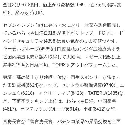
金は2兆9670億円、値上がり銘柄数1049、値下がり銘柄数
918、変わらずは64。
セブンイレブン向けに弁当・おにぎり、惣菜を製造販売し
ているわらべや日洋(2918)が値下がりトップ、IPOブロード
バンドセキュリティ(4398)は買い気配のまま初値つかず。
そーせいグループ(4565)は口腔咽頭カンジダ症治療薬オラ
ビ国内製造販売承認を取得して大幅高。マザーズ指数は上
昇率2.15％と日経平均、TOPIXをアウトパフォームした。
東証一部の値上がり銘柄上位は、再生スポンサーが決まっ
た田淵電機(6624)がトップ、セントラル警備保障(9740)、エ
ンシュウ(6218)、アクリーティブ(8423)、TATERU(1435)な
ど、下落率ランキング上位は、わらべや日洋、中国塗料
(4617)、オプテックスグループ(6914)、平和(6412)など。
官房長官が「菅官房長官、パチンコ業界の景品交換を全面