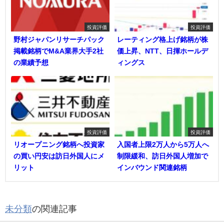
投資評価
投資評価
野村ジャパンリサーチパック
レーティング格上げ銘柄が株
掲載銘柄でM&A業界大手2社
価上昇、NTT、日揮ホールデ
の業績予想
ィングス
投資評価
投資評価
リオープニング銘柄へ投資家
入国者上限2万人から5万人へ
の買い円安は訪日外国人にメ
制限緩和、訪日外国人増加で
リット
インバウンド関連銘柄
未分類
の関連記事