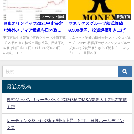
マーケット情報
投資評価
東京オリンピック2021中止決定
マネックスグループ株式価値
と海外メディア報道を日本政府
6,500億円、投資評価引き上げ
が否定
東京五輪中止報道で電通グループ株価下落
マネックス証券の持株会社マネックスグル
1月22日の東京株式市場は反落、日経平均
ープ、SMBC日興証券がマネックスグルー
株価は前日比125円41銭安の2万8631円
プ(8698)投資評価引き上げ従来「2」から
457銭、TOP...
「1」へ、目標株価...
最近の投稿
野村ジャパンリサーチパック掲載銘柄でM&A業界大手2社の業績
予想
レーティング格上げ銘柄が株価上昇、NTT、日揮ホールディン
グス