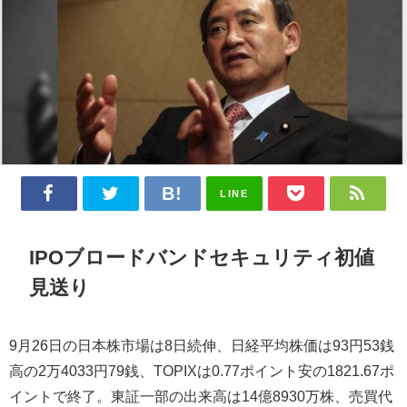
LINE
IPOブロードバンドセキュリティ初値
見送り
9月26日の日本株市場は8日続伸、日経平均株価は93円53銭
高の2万4033円79銭、TOPIXは0.77ポイント安の1821.67ポ
イントで終了。東証一部の出来高は14億8930万株、売買代