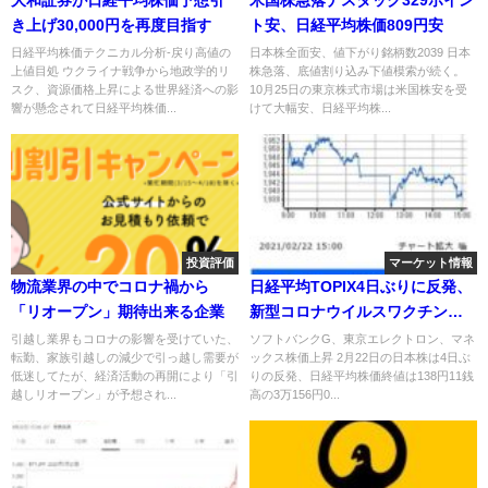
き上げ30,000円を再度目指す
ト安、日経平均株価809円安
日経平均株価テクニカル分析-戻り高値の
日本株全面安、値下がり銘柄数2039 日本
上値目処 ウクライナ戦争から地政学的リ
株急落、底値割り込み下値模索が続く。
スク、資源価格上昇による世界経済への影
10月25日の東京株式市場は米国株安を受
響が懸念されて日経平均株価...
けて大幅安、日経平均株...
投資評価
マーケット情報
物流業界の中でコロナ禍から
日経平均TOPIX4日ぶりに反発、
「リオープン」期待出来る企業
新型コロナウイルスワクチン普
及開始
引越し業界もコロナの影響を受けていた、
ソフトバンクG、東京エレクトロン、マネ
転勤、家族引越しの減少で引っ越し需要が
ックス株価上昇 2月22日の日本株は4日ぶ
低迷してたが、経済活動の再開により「引
りの反発、日経平均株価終値は138円11銭
越しリオープン」が予想され...
高の3万156円0...