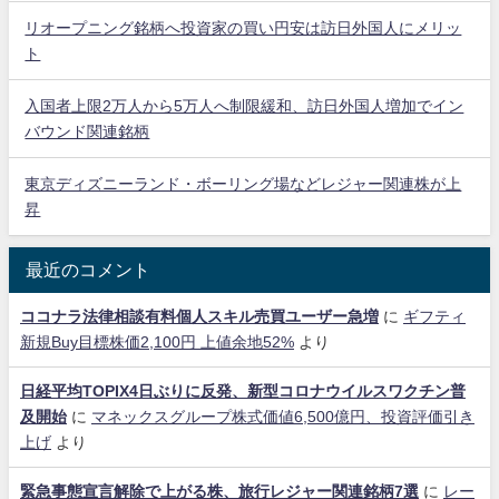
リオープニング銘柄へ投資家の買い円安は訪日外国人にメリッ
ト
入国者上限2万人から5万人へ制限緩和、訪日外国人増加でイン
バウンド関連銘柄
東京ディズニーランド・ボーリング場などレジャー関連株が上
昇
最近のコメント
ココナラ法律相談有料個人スキル売買ユーザー急増
に
ギフティ
新規Buy目標株価2,100円 上値余地52%
より
日経平均TOPIX4日ぶりに反発、新型コロナウイルスワクチン普
及開始
に
マネックスグループ株式価値6,500億円、投資評価引き
上げ
より
緊急事態宣言解除で上がる株、旅行レジャー関連銘柄7選
に
レー