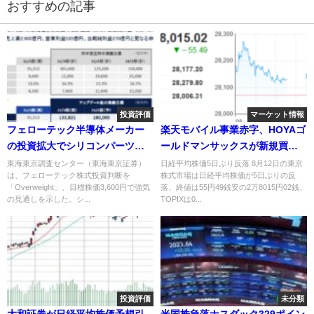
おすすめの記事
投資評価
マーケット情報
フェローテック半導体メーカー
楽天モバイル事業赤字、HOYAゴ
の投資拡大でシリコンパーツと
ールドマンサックスが新規買い
パワー半導体基盤が成長
推奨
東海東京調査センター（東海東京証券）
日経平均株価5日ぶり反落 8月12日の東京
は、フェローテック株式投資判断を
株式市場は日経平均株価が5日ぶりの反
「Overweight」、目標株価3,600円で強気
落、終値は55円49銭安の2万8015円02銭、
の見通しを示した。シ...
TOPIXは0...
投資評価
未分類
大和証券が日経平均株価予想引
米国株急落ナスダック329ポイン