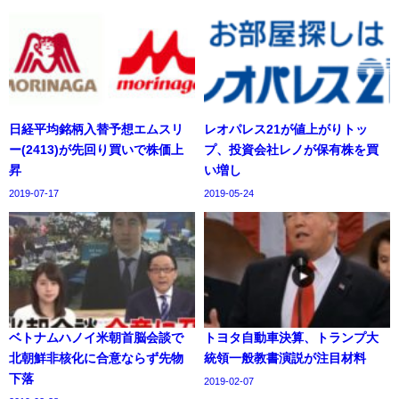
日経平均銘柄入替予想エムスリ
レオパレス21が値上がりトッ
ー(2413)が先回り買いで株価上
プ、投資会社レノが保有株を買
昇
い増し
2019-07-17
2019-05-24
ベトナムハノイ米朝首脳会談で
トヨタ自動車決算、トランプ大
北朝鮮非核化に合意ならず先物
統領一般教書演説が注目材料
下落
2019-02-07