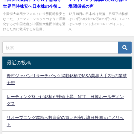
世界同時株安へ日本株の今後見
場関係者の声
通し
中国恒大集団デフォルトに世界同時株安と
12月19日の日本株は続落、日経平均株価
なった、リーマン・ショックのように長期
は127円53銭安の2万0987円92銭、TOPIX
化するか中国政府が中国恒大集団倒産を避
は6.36ポイント安の1556.15ポイント、
けるために救済するか注目。...
東...
最近の投稿
野村ジャパンリサーチパック掲載銘柄でM&A業界大手2社の業績
予想
レーティング格上げ銘柄が株価上昇、NTT、日揮ホールディン
グス
リオープニング銘柄へ投資家の買い円安は訪日外国人にメリッ
ト