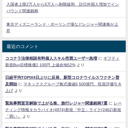
入国者上限2万人から5万人へ制限緩和、訪日外国人増加でイン
バウンド関連銘柄
東京ディズニーランド・ボーリング場などレジャー関連株が上
昇
最近のコメント
ココナラ法律相談有料個人スキル売買ユーザー急増
に
ギフティ
新規Buy目標株価2,100円 上値余地52%
より
日経平均TOPIX4日ぶりに反発、新型コロナウイルスワクチン普
及開始
に
マネックスグループ株式価値6,500億円、投資評価引き
上げ
より
緊急事態宣言解除で上がる株、旅行レジャー関連銘柄7選
に
レー
ティング情報タカラバイオ(4974)新規「中立」ライク(2462)新規
「買い」
より