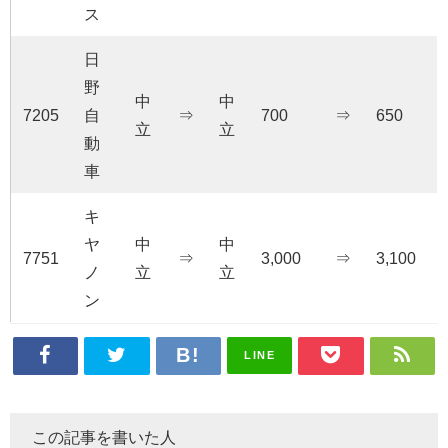
ス
日
野
中
中
7205
自
⇒
700
⇒
650
立
立
動
車
キ
ヤ
中
中
7751
⇒
3,000
⇒
3,100
ノ
立
立
ン
LINE
この記事を書いた人