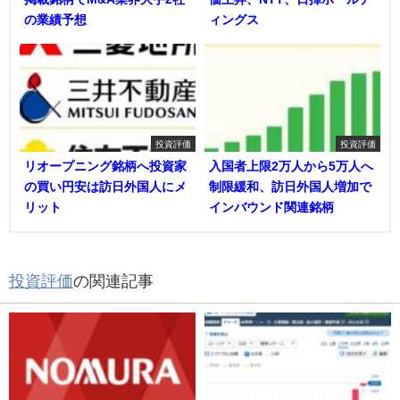
の業績予想
ィングス
投資評価
投資評価
リオープニング銘柄へ投資家
入国者上限2万人から5万人へ
の買い円安は訪日外国人にメ
制限緩和、訪日外国人増加で
リット
インバウンド関連銘柄
投資評価
の関連記事