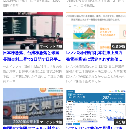
(2022年4月～6月）の営業利益は、3,070
プ(8698)投資評価引き上げ従来「2」から
億円で前年...
「1」へ、目標株価...
マーケット情報
投資評価
日本株急落、台湾株急落と米国
レノバ秋田県由利本荘洋上風力
長期金利上昇で2日間で日経平均
発電事業者に選定されず株価に
1370円下落
ネガティブ
セルインメイ（Sell In May)5月に世界の株
レノバ株価急落の原因 12月24日に経済産
価が急落。日経平均株価は2日間で1370円
業省が省エネ海域利用法に基づいた事業者
下落、日本株は買いか？売りか？注目の投
にレノバが選定されなかったことがわかり
資テーマ...
レノバ株価下落のきっか...
マーケット情報
未分類
中国恒大集団デフォルト懸念が
ソフトバンク株価の見通しは市