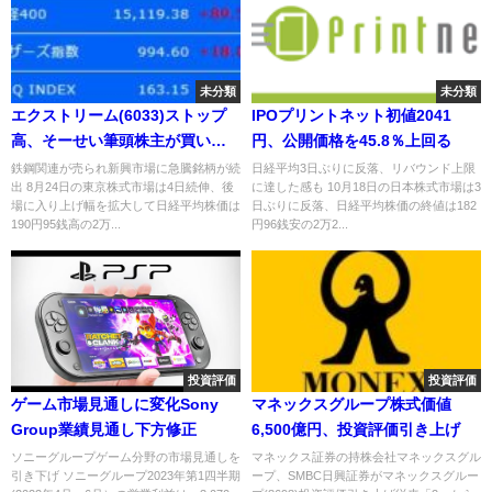
未分類
未分類
エクストリーム(6033)ストップ
IPOプリントネット初値2041
高、そーせい筆頭株主が買い増
円、公開価格を45.8％上回る
し
鉄鋼関連が売られ新興市場に急騰銘柄が続
日経平均3日ぶりに反落、リバウンド上限
出 8月24日の東京株式市場は4日続伸、後
に達した感も 10月18日の日本株式市場は3
場に入り上げ幅を拡大して日経平均株価は
日ぶりに反落、日経平均株価の終値は182
190円95銭高の2万...
円96銭安の2万2...
投資評価
投資評価
ゲーム市場見通しに変化Sony
マネックスグループ株式価値
Group業績見通し下方修正
6,500億円、投資評価引き上げ
ソニーグループゲーム分野の市場見通しを
マネックス証券の持株会社マネックスグル
引き下げ ソニーグループ2023年第1四半期
ープ、SMBC日興証券がマネックスグルー