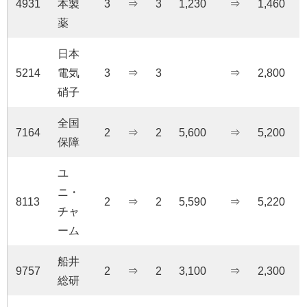
4931
本製
3
⇒
3
1,230
⇒
1,460
薬
日本
5214
電気
3
⇒
3
⇒
2,800
硝子
全国
7164
2
⇒
2
5,600
⇒
5,200
保障
ユ
ニ・
8113
2
⇒
2
5,590
⇒
5,220
チャ
ーム
船井
9757
2
⇒
2
3,100
⇒
2,300
総研