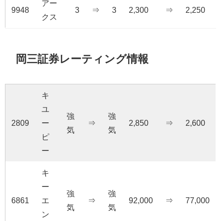
アー
9948
3
⇒
3
2,300
⇒
2,250
クス
岡三証券レーティング情報
キ
ユ
強
強
2809
ー
⇒
2,850
⇒
2,600
気
気
ピ
ー
キ
ー
強
強
6861
エ
⇒
92,000
⇒
77,000
気
気
ン