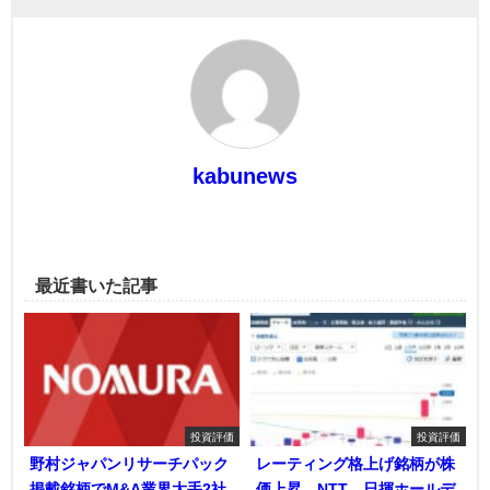
kabunews
最近書いた記事
投資評価
投資評価
野村ジャパンリサーチパック
レーティング格上げ銘柄が株
掲載銘柄でM&A業界大手2社
価上昇、NTT、日揮ホールデ