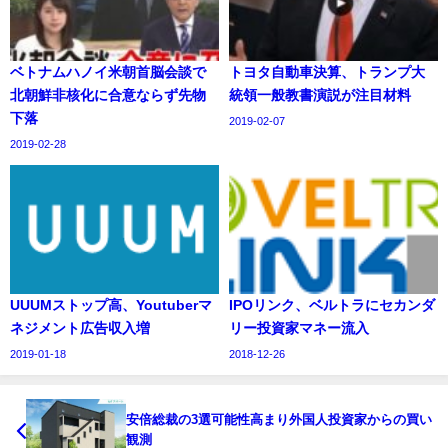
ベトナムハノイ米朝首脳会談で
トヨタ自動車決算、トランプ大
北朝鮮非核化に合意ならず先物
統領一般教書演説が注目材料
下落
2019-02-07
2019-02-28
UUUMストップ高、Youtuberマ
IPOリンク、ベルトラにセカンダ
ネジメント広告収入増
リー投資家マネー流入
2019-01-18
2018-12-26
安倍総裁の3選可能性高まり外国人投資家からの買い
観測