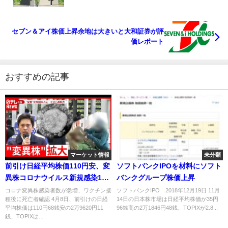
セブン＆アイ株価上昇余地は大きいと大和証券が評
価レポート
おすすめの記事
マーケット情報
未分類
前引け日経平均株価110円安、変
ソフトバンクIPOを材料にソフト
異株コロナウイルス新規感染1か
バンクグループ株価上昇
月で14倍
コロナ変異株感染者数が急増、ワクチン接
ソフトバンクIPO 2018年12月19日 11月
種後に死亡者確認 4月8日、前引けの日経
14日の日本株市場は日経平均株価が35円
平均株価は110円68銭安の2万9620円11
96銭高の2万1846円48銭、TOPIXが2.8...
銭、TOPIXは...