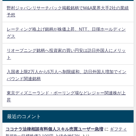
野村ジャパンリサーチパック掲載銘柄でM&A業界大手2社の業績
予想
レーティング格上げ銘柄が株価上昇、NTT、日揮ホールディン
グス
リオープニング銘柄へ投資家の買い円安は訪日外国人にメリッ
ト
入国者上限2万人から5万人へ制限緩和、訪日外国人増加でイン
バウンド関連銘柄
東京ディズニーランド・ボーリング場などレジャー関連株が上
昇
最近のコメント
ココナラ法律相談有料個人スキル売買ユーザー急増
に
ギフティ