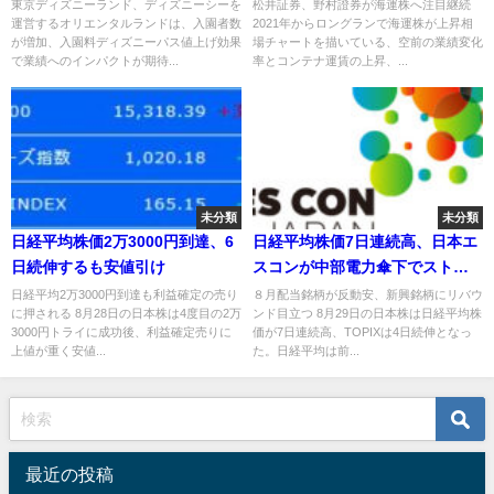
昇
き上げ
東京ディズニーランド、ディズニーシーを
松井証券、野村證券が海運株へ注目継続
運営するオリエンタルランドは、入園者数
2021年からロングランで海運株が上昇相
が増加、入園料ディズニーパス値上げ効果
場チャートを描いている、空前の業績変化
で業績へのインパクトが期待...
率とコンテナ運賃の上昇、...
未分類
未分類
日経平均株価2万3000円到達、6
日経平均株価7日連続高、日本エ
日続伸するも安値引け
スコンが中部電力傘下でストッ
プ高
日経平均2万3000円到達も利益確定の売り
８月配当銘柄が反動安、新興銘柄にリバウ
に押される 8月28日の日本株は4度目の2万
ンド目立つ 8月29日の日本株は日経平均株
3000円トライに成功後、利益確定売りに
価が7日連続高、TOPIXは4日続伸となっ
上値が重く安値...
た。日経平均は前...
最近の投稿