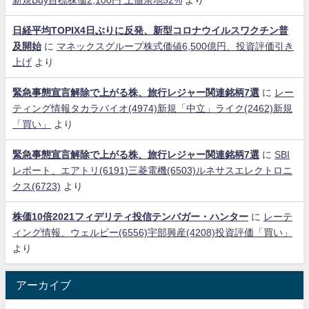
新規Buy目標株価2,100円 上値余地52%
より
日経平均TOPIX4日ぶりに反発、新型コロナウイルスワクチン普
及開始
に
マネックスグループ株式価値6,500億円、投資評価引き
上げ
より
緊急事態宣言解除で上がる株、旅行レジャー関連銘柄7選
に
レー
ティング情報タカラバイオ(4974)新規「中立」ライク(2462)新規
「買い」
より
緊急事態宣言解除で上がる株、旅行レジャー関連銘柄7選
に
SBI
レポート、エアトリ(6191)三菱電機(6503)ルネサスエレクトロニ
クス(6723)
より
株価10倍2021フィデリティ投信テンバガー・ハンター
に
レーテ
ィング情報、ウェルビー(6556)宇部興産(4208)投資評価「買い」
より
アーカイブ