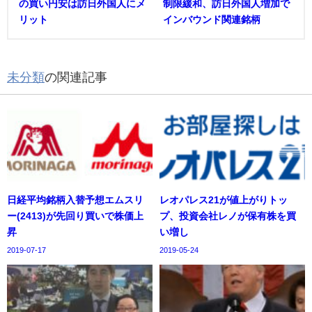
の買い円安は訪日外国人にメ
制限緩和、訪日外国人増加で
リット
インバウンド関連銘柄
未分類
の関連記事
日経平均銘柄入替予想エムスリ
レオパレス21が値上がりトッ
ー(2413)が先回り買いで株価上
プ、投資会社レノが保有株を買
昇
い増し
2019-07-17
2019-05-24