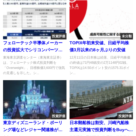
投資評価
未分類
フェローテック半導体メーカー
TOPIX年初来安値、日経平均株
の投資拡大でシリコンパーツと
価3月以来の8ヶ月ぶりの安値
パワー半導体基盤が成長
東海東京調査センター（東海東京証券）
12月11日の日本株は続落、日経平均株価
は、フェローテック株式投資判断を
の終値は71円48銭安の2万1148円02銭、
「Overweight」、目標株価3,600円で強気
TOPIXは14.50ポイント安の1575.31ポイ
の見通しを示した。シ...
ン...
投資評価
投資評価
東京ディズニーランド・ボーリ
日本郵船株は割安、川崎汽船株
ング場などレジャー関連株が上
主還元実施で投資判断をBuyへ引