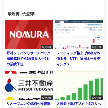
最近書いた記事
投資評価
投資評価
野村ジャパンリサーチパック
レーティング格上げ銘柄が株
掲載銘柄でM&A業界大手2社
価上昇、NTT、日揮ホールデ
の業績予想
ィングス
投資評価
投資評価
リオープニング銘柄へ投資家
入国者上限2万人から5万人へ