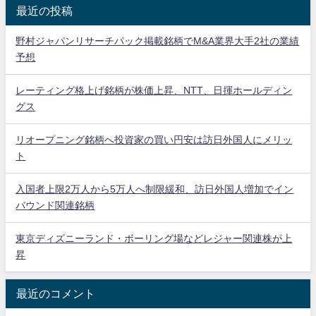
最近の投稿
野村ジャパンリサーチパック掲載銘柄でM&A業界大手2社の業績
予想
レーティング格上げ銘柄が株価上昇、NTT、日揮ホールディン
グス
リオープニング銘柄へ投資家の買い円安は訪日外国人にメリッ
ト
入国者上限2万人から5万人へ制限緩和、訪日外国人増加でイン
バウンド関連銘柄
東京ディズニーランド・ボーリング場などレジャー関連株が上
昇
最近のコメント