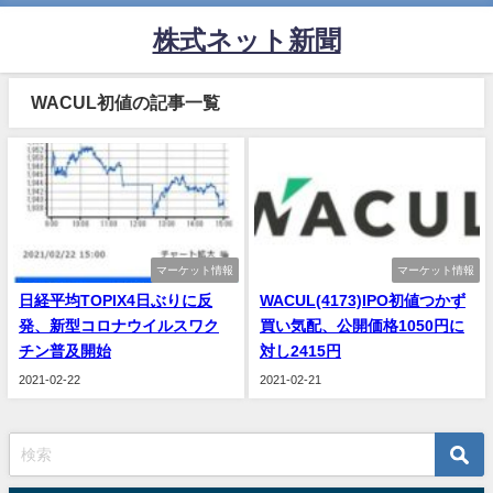
株式ネット新聞
WACUL初値の記事一覧
マーケット情報
マーケット情報
日経平均TOPIX4日ぶりに反
WACUL(4173)IPO初値つかず
発、新型コロナウイルスワク
買い気配、公開価格1050円に
チン普及開始
対し2415円
2021-02-22
2021-02-21