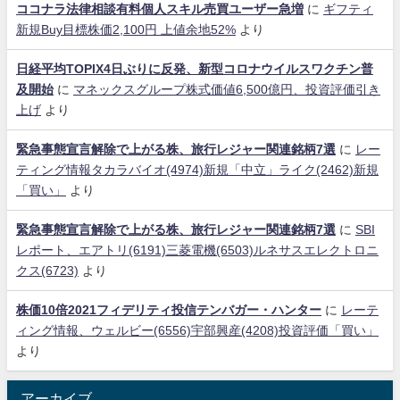
ココナラ法律相談有料個人スキル売買ユーザー急増
に
ギフティ
新規Buy目標株価2,100円 上値余地52%
より
日経平均TOPIX4日ぶりに反発、新型コロナウイルスワクチン普
及開始
に
マネックスグループ株式価値6,500億円、投資評価引き
上げ
より
緊急事態宣言解除で上がる株、旅行レジャー関連銘柄7選
に
レー
ティング情報タカラバイオ(4974)新規「中立」ライク(2462)新規
「買い」
より
緊急事態宣言解除で上がる株、旅行レジャー関連銘柄7選
に
SBI
レポート、エアトリ(6191)三菱電機(6503)ルネサスエレクトロニ
クス(6723)
より
株価10倍2021フィデリティ投信テンバガー・ハンター
に
レーテ
ィング情報、ウェルビー(6556)宇部興産(4208)投資評価「買い」
より
アーカイブ