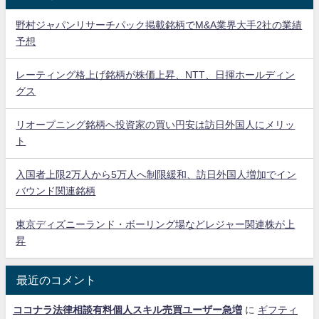
野村ジャパンリサーチパック掲載銘柄でM&A業界大手2社の業績
予想
レーティング格上げ銘柄が株価上昇、NTT、日揮ホールディン
グス
リオープニング銘柄へ投資家の買い円安は訪日外国人にメリッ
ト
入国者上限2万人から5万人へ制限緩和、訪日外国人増加でイン
バウンド関連銘柄
東京ディズニーランド・ボーリング場などレジャー関連株が上
昇
最近のコメント
ココナラ法律相談有料個人スキル売買ユーザー急増
に
ギフティ