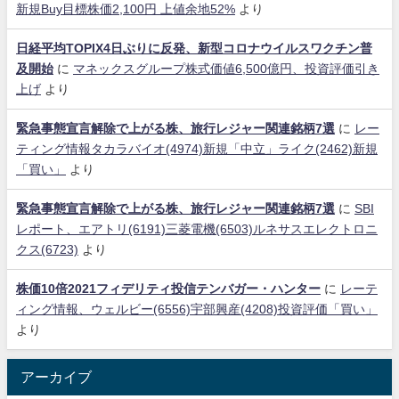
新規Buy目標株価2,100円 上値余地52%
より
日経平均TOPIX4日ぶりに反発、新型コロナウイルスワクチン普
及開始
に
マネックスグループ株式価値6,500億円、投資評価引き
上げ
より
緊急事態宣言解除で上がる株、旅行レジャー関連銘柄7選
に
レー
ティング情報タカラバイオ(4974)新規「中立」ライク(2462)新規
「買い」
より
緊急事態宣言解除で上がる株、旅行レジャー関連銘柄7選
に
SBI
レポート、エアトリ(6191)三菱電機(6503)ルネサスエレクトロニ
クス(6723)
より
株価10倍2021フィデリティ投信テンバガー・ハンター
に
レーテ
ィング情報、ウェルビー(6556)宇部興産(4208)投資評価「買い」
より
アーカイブ