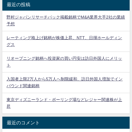
最近の投稿
野村ジャパンリサーチパック掲載銘柄でM&A業界大手2社の業績
予想
レーティング格上げ銘柄が株価上昇、NTT、日揮ホールディン
グス
リオープニング銘柄へ投資家の買い円安は訪日外国人にメリッ
ト
入国者上限2万人から5万人へ制限緩和、訪日外国人増加でイン
バウンド関連銘柄
東京ディズニーランド・ボーリング場などレジャー関連株が上
昇
最近のコメント