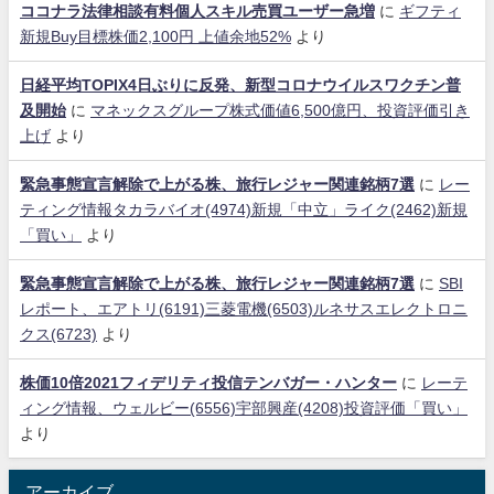
ココナラ法律相談有料個人スキル売買ユーザー急増
に
ギフティ
新規Buy目標株価2,100円 上値余地52%
より
日経平均TOPIX4日ぶりに反発、新型コロナウイルスワクチン普
及開始
に
マネックスグループ株式価値6,500億円、投資評価引き
上げ
より
緊急事態宣言解除で上がる株、旅行レジャー関連銘柄7選
に
レー
ティング情報タカラバイオ(4974)新規「中立」ライク(2462)新規
「買い」
より
緊急事態宣言解除で上がる株、旅行レジャー関連銘柄7選
に
SBI
レポート、エアトリ(6191)三菱電機(6503)ルネサスエレクトロニ
クス(6723)
より
株価10倍2021フィデリティ投信テンバガー・ハンター
に
レーテ
ィング情報、ウェルビー(6556)宇部興産(4208)投資評価「買い」
より
アーカイブ