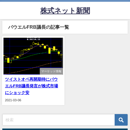
株式ネット新聞
パウエルFRB議長の記事一覧
マーケット情報
ツイストオペ再開期待にパウ
エルFRB議長発言が株式市場
にショック安
2021-03-06