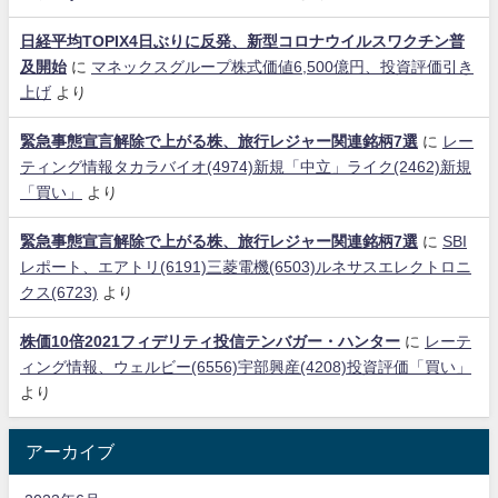
日経平均TOPIX4日ぶりに反発、新型コロナウイルスワクチン普
及開始
に
マネックスグループ株式価値6,500億円、投資評価引き
上げ
より
緊急事態宣言解除で上がる株、旅行レジャー関連銘柄7選
に
レー
ティング情報タカラバイオ(4974)新規「中立」ライク(2462)新規
「買い」
より
緊急事態宣言解除で上がる株、旅行レジャー関連銘柄7選
に
SBI
レポート、エアトリ(6191)三菱電機(6503)ルネサスエレクトロニ
クス(6723)
より
株価10倍2021フィデリティ投信テンバガー・ハンター
に
レーテ
ィング情報、ウェルビー(6556)宇部興産(4208)投資評価「買い」
より
アーカイブ