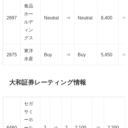
食品
ホー
2897
Neutral
⇒
Neutral
8,400
⇒
ルデ
ィン
グス
東洋
2875
Buy
⇒
Buy
5,450
⇒
水産
大和証券レーティング情報
セガ
サミ
ーホ
6460
ール
2
⇒
2
2,100
⇒
2,200