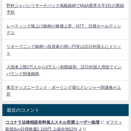
野村ジャパンリサーチパック掲載銘柄でM&A業界大手2社の業績
予想
レーティング格上げ銘柄が株価上昇、NTT、日揮ホールディン
グス
リオープニング銘柄へ投資家の買い円安は訪日外国人にメリッ
ト
入国者上限2万人から5万人へ制限緩和、訪日外国人増加でイン
バウンド関連銘柄
東京ディズニーランド・ボーリング場などレジャー関連株が上
昇
最近のコメント
ココナラ法律相談有料個人スキル売買ユーザー急増
に
ギフティ
新規Buy目標株価2,100円 上値余地52%
より