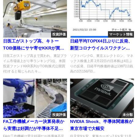
投資評価
マーケット情報
日医工がストップ高、キトー
日経平均TOPIX4日ぶりに反発、
TOB価格にサヤ寄せKKRが買収
新型コロナウイルスワクチン普
表明
及開始
日医工がストップ高まで買われ、東証プラ
ソフトバンクG、東京エレクトロン、マネ
イム市場値上がり率ランキング1位、米国
ックス株価上昇 2月22日の日本株は4日ぶ
投資ファンドKKR系列がTOB(株式公開買
りの反発、日経平均株価終値は138円11銭
付)すると報じられたキ...
高の3万156円0...
投資評価
未分類
FA工作機械メーカー決算発表か
NVIDIA Shock、半導体関連株が
ら実需は好調だが半導体不足が
東京市場で大幅安
影響
FAや工作機械は受注好調だが半導体不足
任天堂9％安、東海カーボン7.6％安 11月