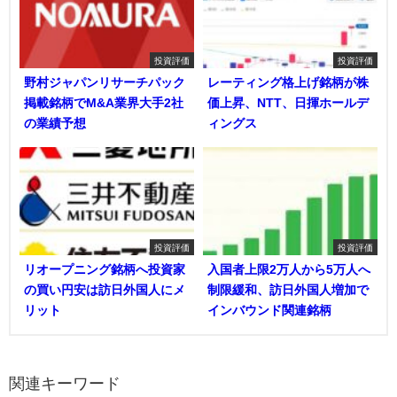
投資評価
投資評価
野村ジャパンリサーチパック
レーティング格上げ銘柄が株
掲載銘柄でM&A業界大手2社
価上昇、NTT、日揮ホールデ
の業績予想
ィングス
投資評価
投資評価
リオープニング銘柄へ投資家
入国者上限2万人から5万人へ
の買い円安は訪日外国人にメ
制限緩和、訪日外国人増加で
リット
インバウンド関連銘柄
関連キーワード