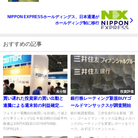
NIPPON EXPRESSホールディングス、日本通運が
ホールディング制に移行
おすすめの記事
未分類
投資評価
買い遅れた投資家の買い出動と
銀行株レーティング新規BUYゴ
連騰による週末前の利益確定売
ールドマンサックスが調査開始
り
フォスター電機自社株買いを好感して値上
銀行株調査開始、三井住友FGを新規「買
がり率ランキング1位 午前10時の日経平均
い」ゴールドマン・サックス証券はメガバ
株価は105円42銭安の22764円08銭、
ンクのレーティングを変更レポートをリリ
TOPIXは8....
ース。みずほフィナンシャル...