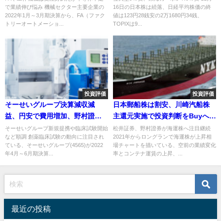
で業績伸び悩み 機械セクター主要企業の
16日の日本株は続落、日経平均株価の終
2022年1月～3月期決算から、FA（ファク
値は123円28銭安の2万1680円34銭、
トリーオートメーショ...
TOPIXは9...
投資評価
投資評価
そーせいグループ決算減収減
日本郵船株は割安、川崎汽船株
益、円安で費用増加、野村證券
主還元実施で投資判断をBuyへ引
が目標株価引き下げ
き上げ
そーせいグループ新規提携や臨床試験開始
松井証券、野村證券が海運株へ注目継続
など順調 創薬臨床試験の動向に注目され
2021年からロングランで海運株が上昇相
ている、そーせいグループ(4565)が2022
場チャートを描いている、空前の業績変化
年4月～6月期決算...
率とコンテナ運賃の上昇、...
最近の投稿