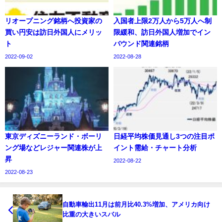
リオープニング銘柄へ投資家の
入国者上限2万人から5万人へ制
買い円安は訪日外国人にメリッ
限緩和、訪日外国人増加でイン
ト
バウンド関連銘柄
2022-09-02
2022-08-28
東京ディズニーランド・ボーリ
日経平均株価見通し3つの注目ポ
ング場などレジャー関連株が上
イント需給・チャート分析
昇
2022-08-22
2022-08-23
自動車輸出11月は前月比40.3%増加、アメリカ向け
比重の大きいスバル